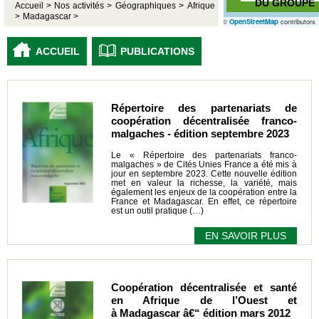
DU GROUPE
Accueil >
Nos activités >
Géographiques >
Afrique
>
Madagascar >
©
OpenStreetMap
contributors
ACCUEIL
PUBLICATIONS
Répertoire des partenariats de
coopération décentralisée franco-
malgaches - édition septembre 2023
Le « Répertoire des partenariats franco-
malgaches » de Cités Unies France a été mis à
jour en septembre 2023. Cette nouvelle édition
met en valeur la richesse, la variété, mais
également les enjeux de la coopération entre la
France et Madagascar. En effet, ce répertoire
est un outil pratique (…)
EN SAVOIR PLUS
Coopération décentralisée et santé
en Afrique de l’Ouest et
à Madagascar â€“ édition mars 2012