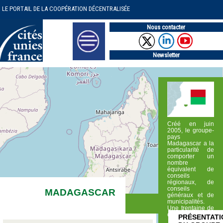
LE PORTAIL DE LA COOPÉRATION DÉCENTRALISÉE
Nous contacter
Newsletter
Créé en juin
2005, le groupe-
pays
Madagascar a la
particularité de
comporter un
nombre
équivalent de
conseils
régionaux, de
conseils
MADAGASCAR
généraux et de
municipalités.
Une trentaine de
collectivités (…)
PRÉSENTATI