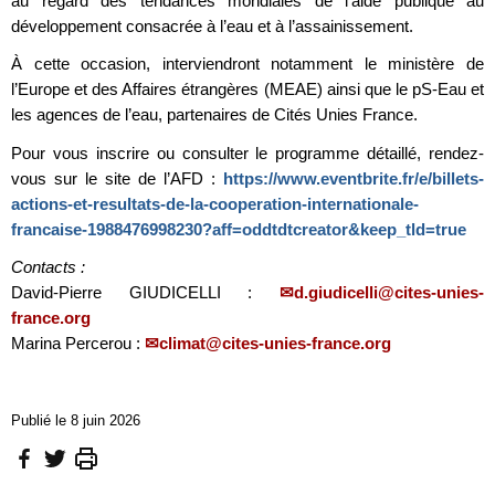
au regard des tendances mondiales de l’aide publique au
développement consacrée à l’eau et à l’assainissement.
À cette occasion, interviendront notamment le ministère de
l’Europe et des Affaires étrangères (MEAE) ainsi que le pS-Eau et
les agences de l’eau, partenaires de Cités Unies France.
Pour vous inscrire ou consulter le programme détaillé, rendez-
vous sur le site de l’AFD :
https://www.eventbrite.fr/e/billets-
actions-et-resultats-de-la-cooperation-internationale-
francaise-1988476998230?aff=oddtdtcreator&keep_tld=true
Contacts :
David-Pierre GIUDICELLI :
d.giudicelli@cites-unies-
france.org
Marina Percerou :
climat@cites-unies-france.org
Publié le 8 juin 2026