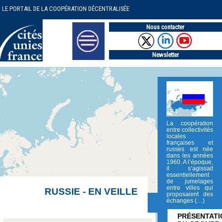
LE PORTAIL DE LA COOPÉRATION DÉCENTRALISÉE
Nous contacter
Newsletter
La coopération
entre collectivités
locales
françaises et
russes est née
dans les années
1960. A l’époque,
il s’agissait
essentiellement
de jumelages
entre villes qui
RUSSIE - EN VEILLE
proposaient des
échanges (…)
PRÉSENTATI